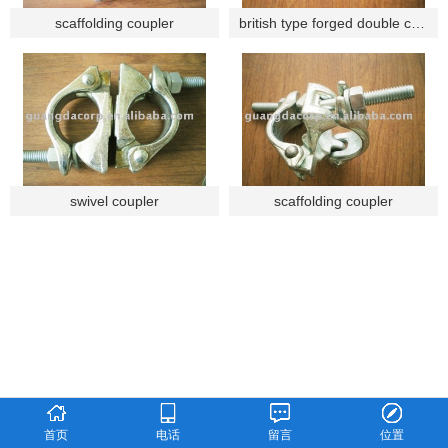
scaffolding coupler
british type forged double coupler
swivel coupler
scaffolding coupler
首页
电话
留言
位置