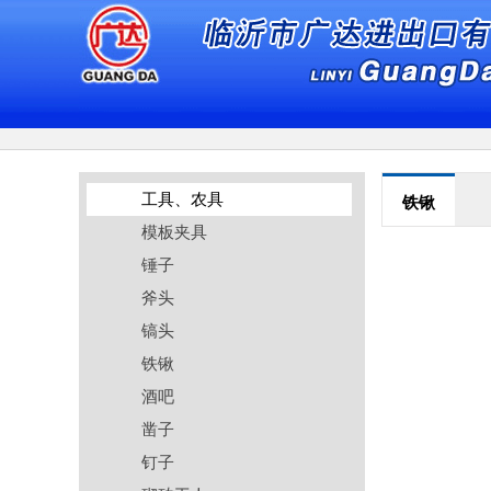
工具、农具
铁锹
模板夹具
锤子
斧头
镐头
铁锹
酒吧
凿子
钉子