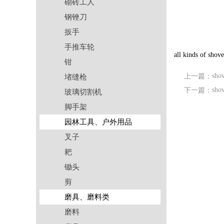
砌砖工人
钢锉刀
扳手
手推车轮
all kinds of shov
钳
sho
上一篇：
堵缝枪
shov
下一篇：
玻璃切割机
脚手架
园林工具、户外用品
叉子
耙
锄头
剪
磨具、磨料类
磨料